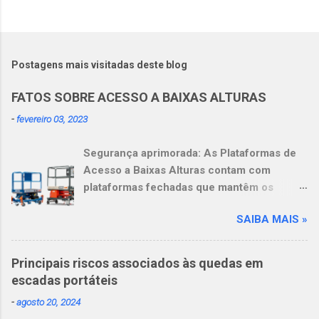
Postagens mais visitadas deste blog
FATOS SOBRE ACESSO A BAIXAS ALTURAS
-
fevereiro 03, 2023
Segurança aprimorada: As Plataformas de
Acesso a Baixas Alturas contam com
plataformas fechadas que mantêm os
operadores dentro delas. Mais
SAIBA MAIS »
produtividade: Os operadores podem se
sentir mais à vontade e serem mais
produtivos, graças à amplitude de
Principais riscos associados às quedas em
movimentos de 360 graus ao trabalhar em
escadas portáteis
alturas. Mais versatilidade: Essas
-
agosto 20, 2024
plataformas substituem não apenas uma,