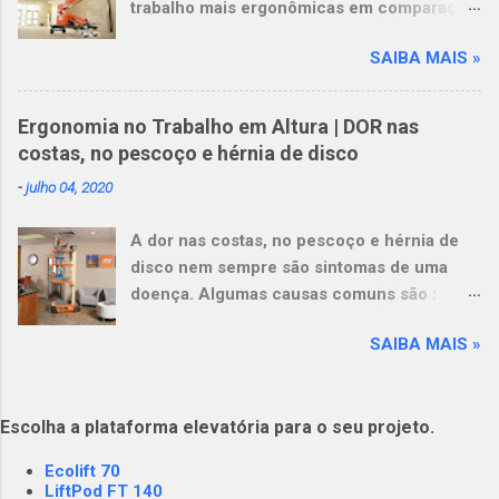
trabalho mais ergonômicas em comparação
somente poderão ser utilizados em
com escadas e andaimes. Leve mais
superfícies planas. (118.363-0 / I2)
SAIBA MAIS »
ferramentas e materiais : A capacidade da
18.15.27 Os andaimes tubulare...
plataforma de 249 kg (550 lb) aumenta a
produtividade e reduz a fadiga do operador.
Ergonomia no Trabalho em Altura | DOR nas
Opere em pisos delicados : Seu design leve,
costas, no pescoço e hérnia de disco
em combinação com baixa pressão sobre o
-
julho 04, 2020
solo, tornam esta máquina ideal para pisos
delicados e elevadores com requisitos de
A dor nas costas, no pescoço e hérnia de
carga. View this post on Instagram A post
disco nem sempre são sintomas de uma
shared by Plataformas Elevatórias NEST
doença. Algumas causas comuns são :
(@nestrental)
prática de exercícios levantamento de peso
SAIBA MAIS »
em excesso no lazer ou trabalho a
permanência na mesma posição por
períodos prolongados trabalhar em uma
Escolha a plataforma elevatória para o seu projeto.
posição desconfortável uso de uma base
acima do solo mal ajustada e insegura (ex.
Ecolift 70
escadas e andaimes)
LiftPod FT 140