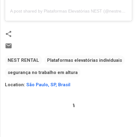
A post shared by Plataformas Elevatórias NEST (@nestrental)
NEST RENTAL
Plataformas elevatórias individuais
segurança no trabalho em altura
Location:
São Paulo, SP, Brasil
C
o
m
e
n