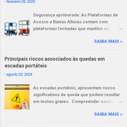
-
fevereiro 03, 2023
Segurança aprimorada: As Plataformas de
Acesso a Baixas Alturas contam com
plataformas fechadas que mantêm os
operadores dentro delas. Mais
SAIBA MAIS »
produtividade: Os operadores podem se
sentir mais à vontade e serem mais
produtivos, graças à amplitude de
Principais riscos associados às quedas em
movimentos de 360 graus ao trabalhar em
escadas portáteis
alturas. Mais versatilidade: Essas
-
agosto 20, 2024
plataformas substituem não apenas uma,
mas várias escadas, inclusive as escadas
As escadas portáteis, apresentam riscos
com degrau apenas de um lado, escadas
significativos de queda que podem resultar
com pódio e escadas com plataforma.
em lesões graves. Compreender esses
FATOS SOBRE A ESCADA Problemas de
riscos é fundamental para prevenir
conformidade: As escadas estiveram nas 10
SAIBA MAIS »
acidentes e garantir a segurança dos
mais importantes violações de 2018 da
usuários. Principais riscos associados às
OSHA, com 2.780 problemas mencionados.