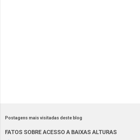
t
á
r
i
o
s
Postagens mais visitadas deste blog
FATOS SOBRE ACESSO A BAIXAS ALTURAS