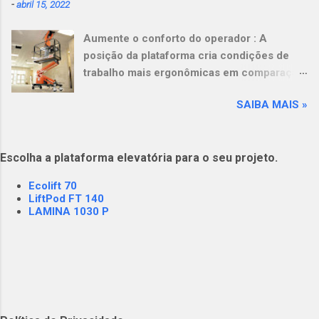
-
abril 15, 2022
acima do solo mal ajustada e insegura (ex.
escadas e andaimes)
Aumente o conforto do operador : A
posição da plataforma cria condições de
trabalho mais ergonômicas em comparação
com escadas e andaimes. Leve mais
SAIBA MAIS »
ferramentas e materiais : A capacidade da
plataforma de 249 kg (550 lb) aumenta a
produtividade e reduz a fadiga do operador.
Escolha a plataforma elevatória para o seu projeto.
Opere em pisos delicados : Seu design leve,
em combinação com baixa pressão sobre o
Ecolift 70
solo, tornam esta máquina ideal para pisos
LiftPod FT 140
delicados e elevadores com requisitos de
LAMINA 1030 P
carga. View this post on Instagram A post
shared by Plataformas Elevatórias NEST
(@nestrental)