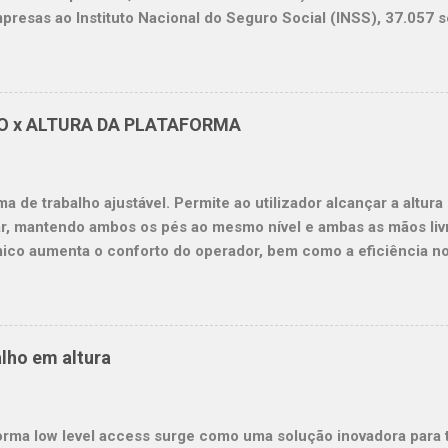
...
presas ao Instituto Nacional do Seguro Social (INSS), 37.057 
s registros. As ocorrências chamam a atenção pela gravidade. 
lho no último ano, as quedas representaram 14,49% do total. D
 de trabalho registradas no ano passado, 161 foram causadas
que os locais onde mais acontecem acidentes por queda são a c
O x ALTURA DA PLATAFORMA
te de carga, o comércio e hospitais. Esses acidentes geralme
 andaimes e estruturas e veículos motorizados. No ano passad
m após caírem de andaimes e plataformas e 34 de veículos, c
ma de trabalho ajustável. Permite ao utilizador alcançar a altur
es. Somados os números de acidente...
r, mantendo ambos os pés ao mesmo nível e ambas as mãos livr
co aumenta o conforto do operador, bem como a eficiência no 
ui #escadas e #andaimes reduza os #acidentes com quedas. #
lAccess View this post on Instagram A post shared by Plataf
ntal)
lho em altura
orma low level access surge como uma solução inovadora para t