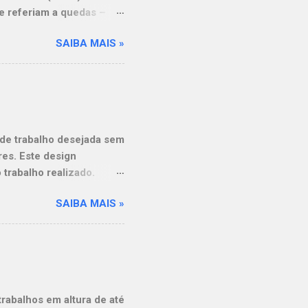
se referiam a quedas –
Entre os acidentes fatais
SAIBA MAIS »
as 1.111 mortes em
 por quedas. Os dados
onstrução civil, o
nte têm relação com
o, 56 trabalhadores
omo caçambas de
a de trabalho desejada sem
es. Este design
trabalho realizado.
INSS #TrabalhoEmAltura
SAIBA MAIS »
ormas Elevatórias NEST
rabalhos em altura de até