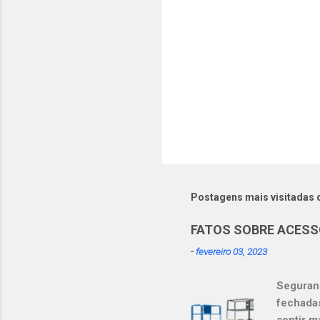
o
s
Postagens mais visitadas 
FATOS SOBRE ACESS
-
fevereiro 03, 2023
Seguranç
fechada