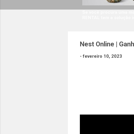
Se você procura uma man
RENTAL tem a solução i
Nest Online | Gan
-
fevereiro 10, 2023