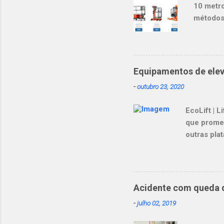
10 metr
métodos 
transpor
construç
mais seg
proteção
Equipamentos de eleva
irregula
-
outubro 23, 2020
platafor
se movim
EcoLift | 
subir e 
que promet
outras pla
acidentes 
View this 
maior conf
mastro mais
Acidente com queda 
facilidade
-
julho 02, 2019
#plataform
produtivi