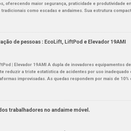
os, oferecendo maior segurança, praticidade e produtividade
tradicionais como escadas e andaimes. Sua estrutura compacta 
te e a utilização em espaços confinados, tornando-a ideal para
ão civil, indústria, comércio e serviços. O equipamento garant
uro para o operador, pois possui guarda-corpos, piso antiderr
 contra quedas. Além disso, sua base estabiliza a plataforma
ção de pessoas : EcoLift, LiftPod e Elevador 19AMI
res, proporcionando maior confiança e tranquilidade durante a 
ma low level access também contribui para a produtividade, poi
ente livremente com as ferramentas e materiais necessários,
LiftPod | Elevador 19AMI A dupla de inovadores equipamentos de
descer escadas constantemente. Essa agilidade se traduz em mai
e reduzir a triste estatística de acidentes por uso inadequad
taformas improvisadas. As quedas respondem por mais de 10% 
ao Instituto Nacional do Seguro Social INSS. EcoLift 70 LiftP
post on Instagram Em alturas maiores, a estabilidade e seguranç
orto dos operadores nessas condições, oferecemos os elevado
 rígido do setor garante mais estabilidade e mais conforto, ale
dos trabalhadores no andaime móvel.
 para manobras e bateria com longos ciclos. #artistaplástico @
aselevatórias #19AMI possuem carregadores automáticos, gar
dade. #ExpoArtSP #SegurançaNoTrabalho #Trabalhoemaltura 