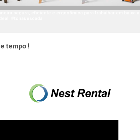
eira segura, eficiente e ergonômica para trabalhar em baixa a
deal. #tchauescada
he tempo !