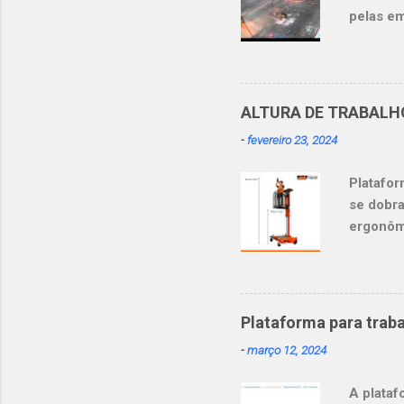
risco de 
pelas em
10,6% do
de traba
ambiente
revelam 
ALTURA DE TRABALH
transpor
-
fevereiro 23, 2024
escadas,
morrera
Platafor
caminhõ
se dobra
ergonômi
Substit
#LowLeve
(@nestre
Plataforma para traba
-
março 12, 2024
A plataf