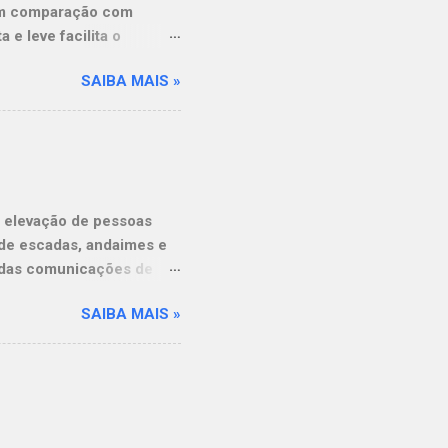
 em comparação com
e leve facilita o
 diversos setores, como
SAIBA MAIS »
e um ambiente de trabalho
apante e sistema de
, mesmo em pisos
execução das tarefas. A
s permite que o operador
 sem a necessidade de
 elevação de pessoas
or eficiência na exec...
o de escadas, andaimes e
das comunicações de
od FT140 Elevadores 19AMI
SAIBA MAIS »
a são essenciais. Para
res individuais 19AMI. O
́m de ter grande
ticocanato As
antindo assim maior
#Tchauescada