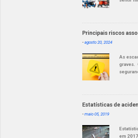
sentir m
ao traba
várias e
escadas
estivera
Principais riscos ass
menciona
-
agosto 20, 2024
envolvem
perdido:
As escad
relacion
graves. 
Elevatóri
seguranç
Instabil
ou com d
dos pés 
capacida
Estatísticas de acide
Superfíc
-
maio 05, 2019
escorreg
humanos 
Estatíst
desequil
em 2017"