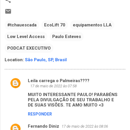
#tchauescada
EcoLift 70
equipamentos LLA
Low Level Access
Paulo Esteves
PODCAT EXECUTIVO
Location:
São Paulo, SP, Brasil
Leila carrega o Palmeiras????
C
17 de maio de 2022 às 07:58
o
MUITO INTERESSANTE PAULO! PARABÉNS
m
PELA DIVULGAÇÃO DE SEU TRABALHO E
DE SUAS VISÕES. TE AMO MUITO <3
e
RESPONDER
n
t
Fernando Diniz
17 de maio de 2022 às 08:06