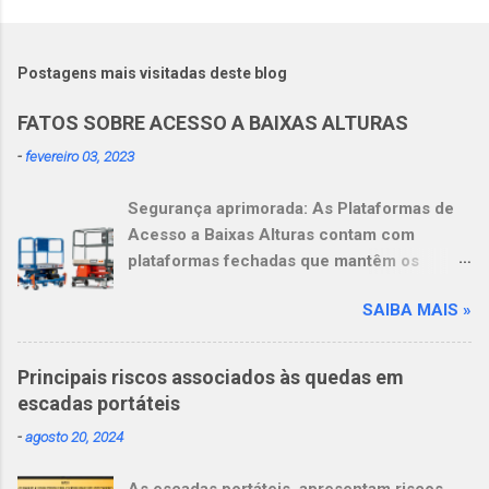
P
o
s
t
Postagens mais visitadas deste blog
a
r
FATOS SOBRE ACESSO A BAIXAS ALTURAS
u
m
-
fevereiro 03, 2023
c
o
Segurança aprimorada: As Plataformas de
m
e
Acesso a Baixas Alturas contam com
n
plataformas fechadas que mantêm os
t
operadores dentro delas. Mais
á
r
SAIBA MAIS »
produtividade: Os operadores podem se
i
sentir mais à vontade e serem mais
o
produtivos, graças à amplitude de
Principais riscos associados às quedas em
movimentos de 360 graus ao trabalhar em
escadas portáteis
alturas. Mais versatilidade: Essas
-
agosto 20, 2024
plataformas substituem não apenas uma,
mas várias escadas, inclusive as escadas
As escadas portáteis, apresentam riscos