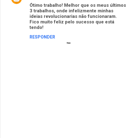
á
Ótimo trabalho! Melhor que os meus últimos
3 trabalhos, onde infelizmente minhas
r
ideias revolucionarias não funcionaram.
i
Fico muito feliz pelo sucesso que está
tendo!
o
s
RESPONDER