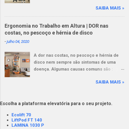
com escadas e andaimes. Leve mais
superfícies planas. (118.363-0 / I2)
SAIBA MAIS »
ferramentas e materiais : A capacidade da
18.15.27 Os andaimes tubulare...
plataforma de 249 kg (550 lb) aumenta a
produtividade e reduz a fadiga do operador.
Ergonomia no Trabalho em Altura | DOR nas
Opere em pisos delicados : Seu design leve,
costas, no pescoço e hérnia de disco
em combinação com baixa pressão sobre o
-
julho 04, 2020
solo, tornam esta máquina ideal para pisos
delicados e elevadores com requisitos de
A dor nas costas, no pescoço e hérnia de
carga. View this post on Instagram A post
disco nem sempre são sintomas de uma
shared by Plataformas Elevatórias NEST
doença. Algumas causas comuns são :
(@nestrental)
prática de exercícios levantamento de peso
SAIBA MAIS »
em excesso no lazer ou trabalho a
permanência na mesma posição por
períodos prolongados trabalhar em uma
Escolha a plataforma elevatória para o seu projeto.
posição desconfortável uso de uma base
acima do solo mal ajustada e insegura (ex.
Ecolift 70
escadas e andaimes)
LiftPod FT 140
LAMINA 1030 P