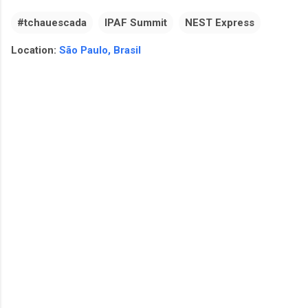
#tchauescada
IPAF Summit
NEST Express
Location:
São Paulo, Brasil
C
o
m
e
n
t
á
r
i
o
s