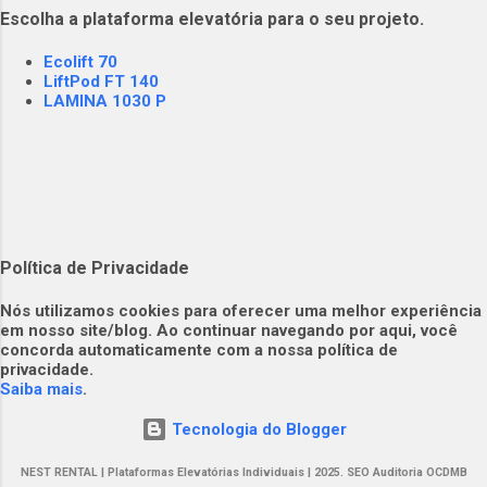
Escolha a plataforma elevatória para o seu projeto.
posição desconfortável uso de uma base
acima do solo mal ajustada e insegura (ex.
Ecolift 70
escadas e andaimes)
LiftPod FT 140
LAMINA 1030 P
Política de Privacidade
​​Nós utilizamos cookies para oferecer uma melhor experiência
em nosso site/blog. Ao continuar navegando por aqui, você
concorda automaticamente com a nossa política de
privacidade.​
Saiba mais
.
Tecnologia do Blogger
NEST RENTAL | Plataformas Elevatórias Individuais | 2025. SEO Auditoria OCDMB