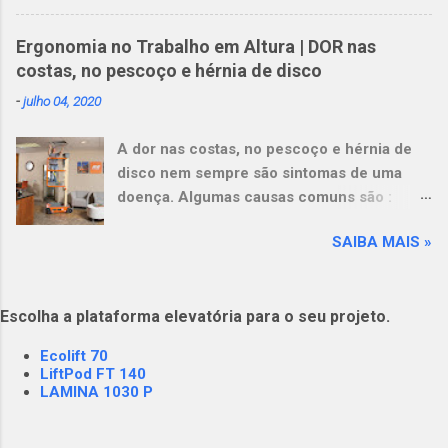
18.15.27 Os andaimes tubulare...
plataforma de 249 kg (550 lb) aumenta a
produtividade e reduz a fadiga do operador.
Ergonomia no Trabalho em Altura | DOR nas
Opere em pisos delicados : Seu design leve,
costas, no pescoço e hérnia de disco
em combinação com baixa pressão sobre o
-
julho 04, 2020
solo, tornam esta máquina ideal para pisos
delicados e elevadores com requisitos de
A dor nas costas, no pescoço e hérnia de
carga. View this post on Instagram A post
disco nem sempre são sintomas de uma
shared by Plataformas Elevatórias NEST
doença. Algumas causas comuns são :
(@nestrental)
prática de exercícios levantamento de peso
SAIBA MAIS »
em excesso no lazer ou trabalho a
permanência na mesma posição por
períodos prolongados trabalhar em uma
Escolha a plataforma elevatória para o seu projeto.
posição desconfortável uso de uma base
acima do solo mal ajustada e insegura (ex.
Ecolift 70
escadas e andaimes)
LiftPod FT 140
LAMINA 1030 P