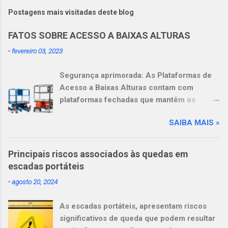
Postagens mais visitadas deste blog
FATOS SOBRE ACESSO A BAIXAS ALTURAS
-
fevereiro 03, 2023
Segurança aprimorada: As Plataformas de
Acesso a Baixas Alturas contam com
plataformas fechadas que mantêm os
operadores dentro delas. Mais
SAIBA MAIS »
produtividade: Os operadores podem se
sentir mais à vontade e serem mais
produtivos, graças à amplitude de
Principais riscos associados às quedas em
movimentos de 360 graus ao trabalhar em
escadas portáteis
alturas. Mais versatilidade: Essas
-
agosto 20, 2024
plataformas substituem não apenas uma,
mas várias escadas, inclusive as escadas
As escadas portáteis, apresentam riscos
com degrau apenas de um lado, escadas
significativos de queda que podem resultar
com pódio e escadas com plataforma.