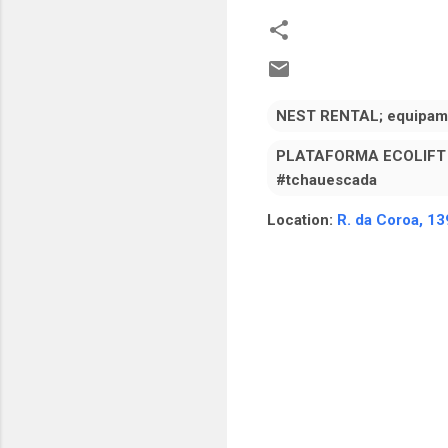
NEST RENTAL; equipame
PLATAFORMA ECOLIFT 70;
#tchauescada
Location:
R. da Coroa, 13
C
o
m
e
n
t
á