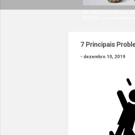
Se você procura uma man
RENTAL tem a solução i
7 Principais Pro
-
dezembro 10, 2019