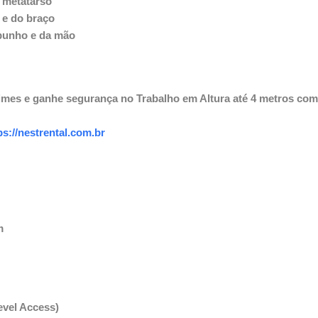
 metatarso
e do braço
 punho e da mão
imes e ganhe segurança no Trabalho em Altura até 4 metros com 
ps://nestrental.com.br
m
vel Access)