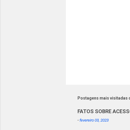
r
i
o
s
Postagens mais visitadas 
FATOS SOBRE ACESS
-
fevereiro 03, 2023