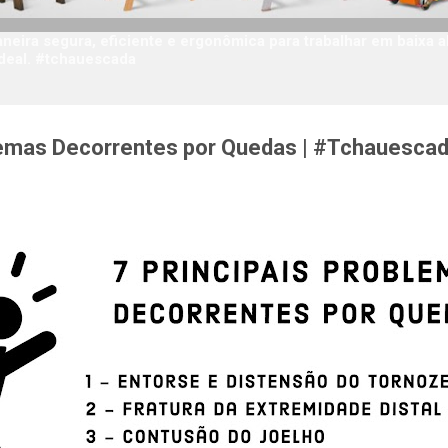
eira segura, eficiente e ergonômica para trabalhar em baixa a
deal. #tchauescada
blemas Decorrentes por Quedas | #Tchauesca