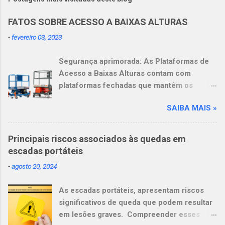
FATOS SOBRE ACESSO A BAIXAS ALTURAS
-
fevereiro 03, 2023
Segurança aprimorada: As Plataformas de
Acesso a Baixas Alturas contam com
plataformas fechadas que mantêm os
operadores dentro delas. Mais
SAIBA MAIS »
produtividade: Os operadores podem se
sentir mais à vontade e serem mais
produtivos, graças à amplitude de
Principais riscos associados às quedas em
movimentos de 360 graus ao trabalhar em
escadas portáteis
alturas. Mais versatilidade: Essas
-
agosto 20, 2024
plataformas substituem não apenas uma,
mas várias escadas, inclusive as escadas
As escadas portáteis, apresentam riscos
com degrau apenas de um lado, escadas
significativos de queda que podem resultar
com pódio e escadas com plataforma.
em lesões graves. Compreender esses
FATOS SOBRE A ESCADA Problemas de