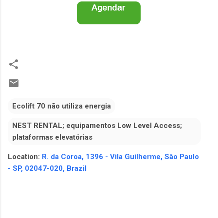
Ecolift 70 não utiliza energia
NEST RENTAL; equipamentos Low Level Access;
plataformas elevatórias
Location:
R. da Coroa, 1396 - Vila Guilherme, São Paulo
- SP, 02047-020, Brazil
C
o
m