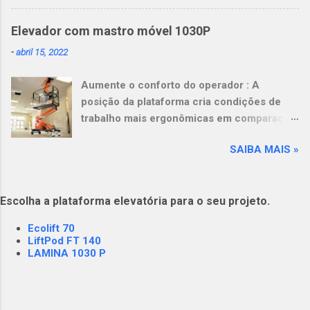
permanência na mesma posição por
períodos prolongados trabalhar em uma
Elevador com mastro móvel 1030P
posição desconfortável uso de uma base
-
abril 15, 2022
acima do solo mal ajustada e insegura (ex.
escadas e andaimes)
Aumente o conforto do operador : A
posição da plataforma cria condições de
trabalho mais ergonômicas em comparação
com escadas e andaimes. Leve mais
SAIBA MAIS »
ferramentas e materiais : A capacidade da
plataforma de 249 kg (550 lb) aumenta a
produtividade e reduz a fadiga do operador.
Escolha a plataforma elevatória para o seu projeto.
Opere em pisos delicados : Seu design leve,
em combinação com baixa pressão sobre o
Ecolift 70
solo, tornam esta máquina ideal para pisos
LiftPod FT 140
delicados e elevadores com requisitos de
LAMINA 1030 P
carga. View this post on Instagram A post
shared by Plataformas Elevatórias NEST
(@nestrental)