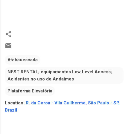
#tchauescada
NEST RENTAL; equipamentos Low Level Access;
Acidentes no uso de Andaimes
Plataforma Elevatória
Location:
R. da Coroa - Vila Guilherme, São Paulo - SP,
Brazil
C
o