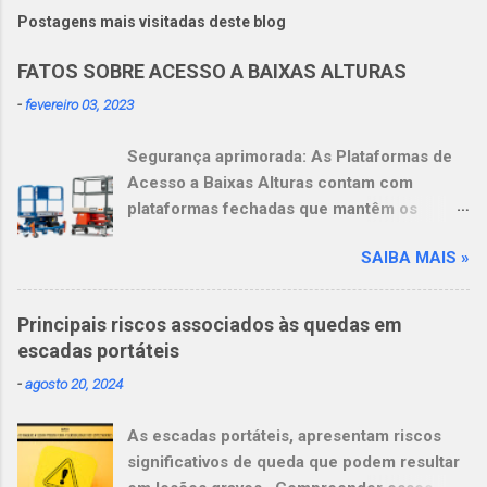
Postagens mais visitadas deste blog
FATOS SOBRE ACESSO A BAIXAS ALTURAS
-
fevereiro 03, 2023
Segurança aprimorada: As Plataformas de
Acesso a Baixas Alturas contam com
plataformas fechadas que mantêm os
operadores dentro delas. Mais
SAIBA MAIS »
produtividade: Os operadores podem se
sentir mais à vontade e serem mais
produtivos, graças à amplitude de
Principais riscos associados às quedas em
movimentos de 360 graus ao trabalhar em
escadas portáteis
alturas. Mais versatilidade: Essas
-
agosto 20, 2024
plataformas substituem não apenas uma,
mas várias escadas, inclusive as escadas
As escadas portáteis, apresentam riscos
com degrau apenas de um lado, escadas
significativos de queda que podem resultar
com pódio e escadas com plataforma.