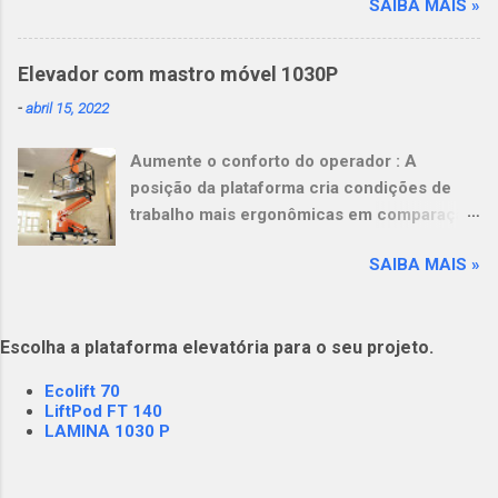
SAIBA MAIS »
em excesso no lazer ou trabalho a
permanência na mesma posição por
períodos prolongados trabalhar em uma
Elevador com mastro móvel 1030P
posição desconfortável uso de uma base
-
abril 15, 2022
acima do solo mal ajustada e insegura (ex.
escadas e andaimes)
Aumente o conforto do operador : A
posição da plataforma cria condições de
trabalho mais ergonômicas em comparação
com escadas e andaimes. Leve mais
SAIBA MAIS »
ferramentas e materiais : A capacidade da
plataforma de 249 kg (550 lb) aumenta a
produtividade e reduz a fadiga do operador.
Escolha a plataforma elevatória para o seu projeto.
Opere em pisos delicados : Seu design leve,
em combinação com baixa pressão sobre o
Ecolift 70
solo, tornam esta máquina ideal para pisos
LiftPod FT 140
delicados e elevadores com requisitos de
LAMINA 1030 P
carga. View this post on Instagram A post
shared by Plataformas Elevatórias NEST